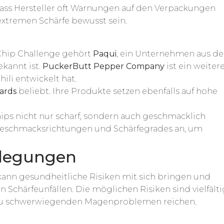
 dass Hersteller oft Warnungen auf den Verpackungen
extremen Schärfe bewusst sein.
Chip Challenge gehört
Paqui
, ein Unternehmen aus d
ekannt ist.
PuckerButt Pepper Company
ist ein weiter
ili entwickelt hat.
zards
beliebt. Ihre Produkte setzen ebenfalls auf hohe
Chips nicht nur scharf, sondern auch geschmacklich
e Geschmacksrichtungen und Schärfegrades an, um
rlegungen
kann gesundheitliche Risiken mit sich bringen und
Schärfeunfällen. Die möglichen Risiken sind vielfälti
zu schwerwiegenden Magenproblemen reichen.