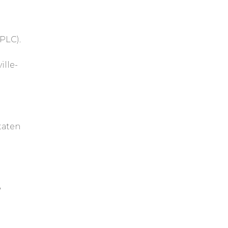
PLC).
ille-
taten
,