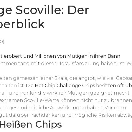
e Scoville: Der
berblick
0)
lt erobert und Millionen von Mutigen in ihren Bann
sammenhang mit dieser Herausforderung haben, ist: W
eiten gemessen, einer Skala, die angibt, wie viel Capsa
halten ist.
Die Hot Chip Challenge Chips besitzen oft üb
charf und nur für die wirklich Mutigen geeignet macht.
e extremen Scoville-Werte können nicht nur zu brenne
uch gesundheitliche Auswirkungen haben. Vor dem
r gut darüber nachdenken und mögliche Risiken abwä
Heißen Chips