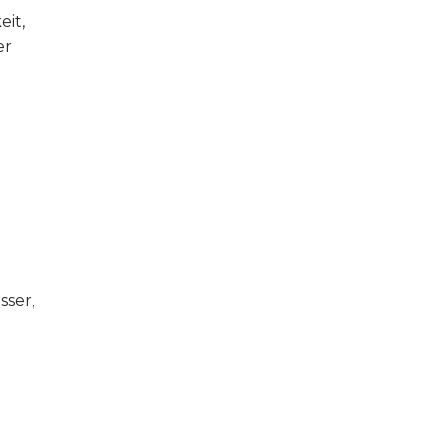
eit,
er
sser
,