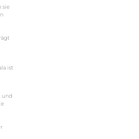
 sie
en
rägt
la ist
t und
te
er