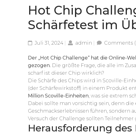
Hot Chip Challeng
Schärfetest im Ü
Juli 31, 2024
admin
Comments (
Der „Hot Chip Challenge“ hat die Online-We
gezogen.
Die größte Frage, die alle im Zu
scharf ist dieser Chip wirklich?
Die Schärfe des Chips wird in Scoville-Einh
(der Schärfewirkstoff) in einem Produkt ent
Million Scoville-Einheiten
, was sie extrem s
Dabei sollte man vorsichtig sein, denn di
Geschmackserlebnissen führen, sondern a
Versuch der Challenge sollten Teilnehme
Herausforderung des 