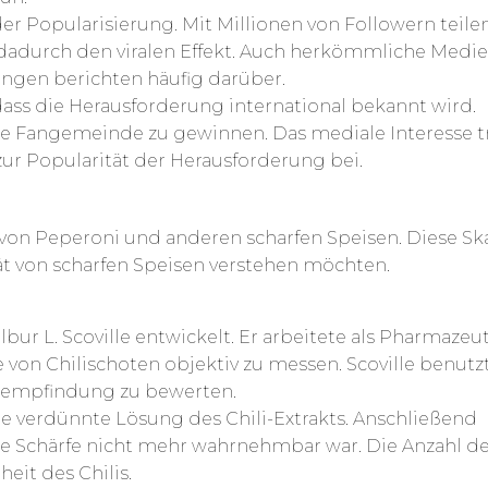
der Popularisierung. Mit Millionen von Followern teilen
dadurch den viralen Effekt. Auch herkömmliche Medi
ngen berichten häufig darüber.
 dass die Herausforderung international bekannt wird.
le Fangemeinde zu gewinnen. Das mediale Interesse t
r Popularität der Herausforderung bei.
e von Peperoni und anderen scharfen Speisen. Diese Ska
tät von scharfen Speisen verstehen möchten.
lbur L. Scoville entwickelt. Er arbeitete als Pharmazeu
 von Chilischoten objektiv zu messen. Scoville benutz
eempfindung zu bewerten.
e verdünnte Lösung des Chili-Extrakts. Anschließend
ie Schärfe nicht mehr wahrnehmbar war. Die Anzahl d
it des Chilis.