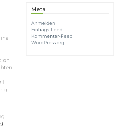
e
Meta
e
Anmelden
Eintrags-Feed
Kommentar-Feed
ins
WordPress.org
tion.
chten
ll
ing-
ng
nd