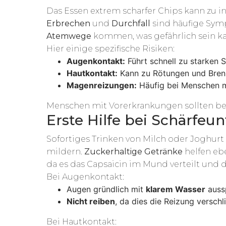
Das Essen extrem scharfer Chips kann zu
Erbrechen
und
Durchfall
sind häufige Sym
Atemwege
kommen, was gefährlich sein k
Hier einige spezifische Risiken:
Augenkontakt:
Führt schnell zu starken
Hautkontakt:
Kann zu Rötungen und Bren
Magenreizungen:
Häufig bei Menschen m
Menschen mit Vorerkrankungen sollten bes
Erste Hilfe bei Schärfeun
Sofortiges Trinken von Milch oder Joghu
mildern.
Zuckerhaltige Getränke
helfen ebe
da es das Capsaicin im Mund verteilt und 
Bei Augenkontakt:
Augen gründlich mit
klarem Wasser
auss
Nicht reiben
, da dies die Reizung versch
Bei Hautkontakt: