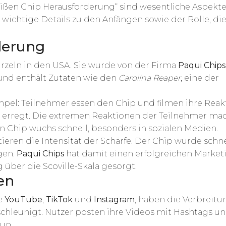
ißen Chip Herausforderung“ sind wesentliche Aspekt
 wichtige Details zu den Anfängen sowie der Rolle, di
derung
rzeln in den USA. Sie wurde von der Firma
Paqui Chips
 und enthält Zutaten wie den
Carolina Reaper
, eine der
mpel: Teilnehmer essen den Chip und filmen ihre Reak
 erregt. Die extremen Reaktionen der Teilnehmer ma
n Chip wuchs schnell, besonders in sozialen Medien.
eren die Intensität der Schärfe. Der Chip wurde schne
gen.
Paqui Chips
hat damit einen erfolgreichen Market
über die Scoville-Skala gesorgt.
en
ie
YouTube
,
TikTok
und
Instagram
, haben die Verbreitu
chleunigt. Nutzer posten ihre Videos mit Hashtags u
un.