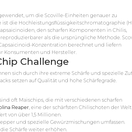
wendet, um die Scoville-Einheiten genauer zu
ist die Hochleistungsflüssigkeitschromatographie (H
apsaicinoiden, den scharfen Komponenten in Chilis,
reproduzierbarer als die ursprüngliche Methode. Scov
Capsaicinoid-Konzentration berechnet und liefern
ür Konsumenten und Hersteller.
Chip Challenge
nen sich durch ihre extreme Schärfe und spezielle Zu
nacks setzen auf Qualität und hohe Schärfegrade.
ind oft Maischips, die mit verschiedenen scharfen
olina Reaper
, eine der schärfsten Chilischoten der Welt
rt von über 1,5 Millionen.
Pepper und spezielle Gewürzmischungen umfassen.
die Schärfe weiter erhöhen.